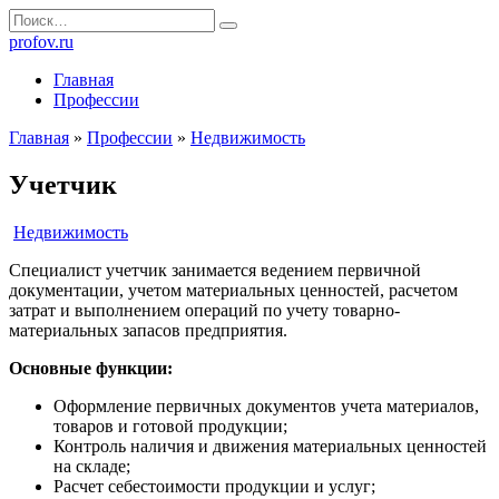
Перейти
Search
к
for:
profov.ru
содержанию
Главная
Профессии
Главная
»
Профессии
»
Недвижимость
Учетчик
Недвижимость
Специалист учетчик занимается ведением первичной
документации, учетом материальных ценностей, расчетом
затрат и выполнением операций по учету товарно-
материальных запасов предприятия.
Основные функции:
Оформление первичных документов учета материалов,
товаров и готовой продукции;
Контроль наличия и движения материальных ценностей
на складе;
Расчет себестоимости продукции и услуг;