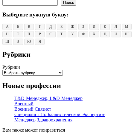
Поиск
Выберите нужную букву:
А
Б
В
Г
Д
Е
Ж
З
И
К
Л
М
Н
О
П
Р
С
Т
У
Ф
Х
Ц
Ч
Ш
Щ
Э
Ю
Я
Рубрики
Рубрики
Новые профессии
T&D-Менеджер, L&D-Менеджер
Военный
Военный Связист
Специалист По Баллистической Экспертизе
Менеджер Здравоохранения
Вам также может понравиться