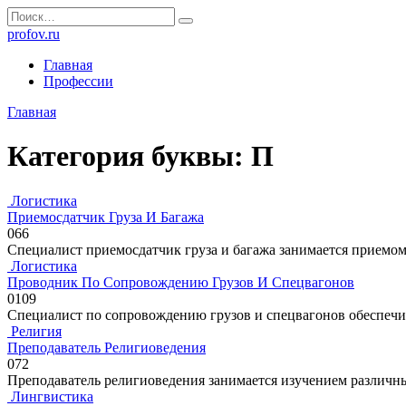
Перейти
Search
к
for:
profov.ru
содержанию
Главная
Профессии
Главная
Категория буквы:
П
Логистика
Приемосдатчик Груза И Багажа
0
66
Специалист приемосдатчик груза и багажа занимается приемом
Логистика
Проводник По Сопровождению Грузов И Спецвагонов
0
109
Специалист по сопровождению грузов и спецвагонов обеспечи
Религия
Преподаватель Религиоведения
0
72
Преподаватель религиоведения занимается изучением различ
Лингвистика