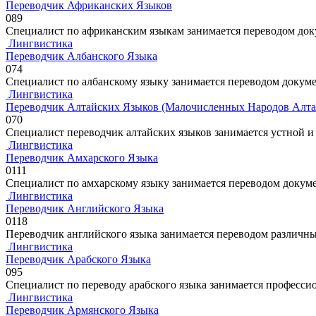
Переводчик Африканских Языков
0
89
Специалист по африканским языкам занимается переводом доку
Лингвистика
Переводчик Албанского Языка
0
74
Специалист по албанскому языку занимается переводом докуме
Лингвистика
Переводчик Алтайских Языков (Малочисленных Народов Алта
0
70
Специалист переводчик алтайских языков занимается устной 
Лингвистика
Переводчик Амхарского Языка
0
111
Специалист по амхарскому языку занимается переводом докуме
Лингвистика
Переводчик Английского Языка
0
118
Переводчик английского языка занимается переводом различны
Лингвистика
Переводчик Арабского Языка
0
95
Специалист по переводу арабского языка занимается профессио
Лингвистика
Переводчик Армянского Языка