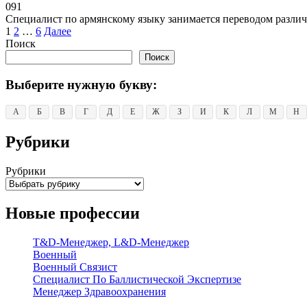
0
91
Специалист по армянскому языку занимается переводом различ
Пагинация
1
2
…
6
Далее
записей
Поиск
Поиск
Выберите нужную букву:
А
Б
В
Г
Д
Е
Ж
З
И
К
Л
М
Н
Рубрики
Рубрики
Новые профессии
T&D-Менеджер, L&D-Менеджер
Военный
Военный Связист
Специалист По Баллистической Экспертизе
Менеджер Здравоохранения