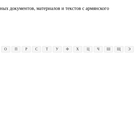
ных документов, материалов и текстов с армянского
О
П
Р
С
Т
У
Ф
Х
Ц
Ч
Ш
Щ
Э