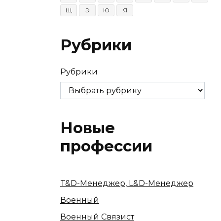
Щ
Э
Ю
Я
Рубрики
Рубрики
Новые
профессии
T&D-Менеджер, L&D-Менеджер
Военный
Военный Связист