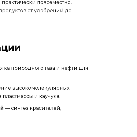
 практически повсеместно,
продуктов от удобрений до
ации
тка природного газа и нефти для
ение высокомолекулярных
 пластмассы и каучука.
ий
— синтез красителей,