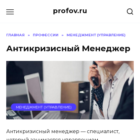
Перейти
profov.ru
к
содержанию
ГЛАВНАЯ
»
ПРОФЕССИИ
»
МЕНЕДЖМЕНТ (УПРАВЛЕНИЕ)
Антикризисный Менеджер
МЕНЕДЖМЕНТ (УПРАВЛЕНИЕ)
Антикризисный менеджер — специалист,
который занимается управлением