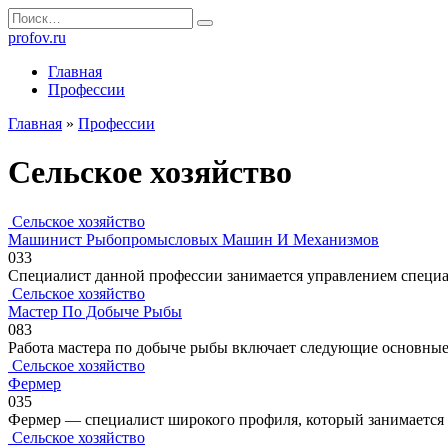
Перейти
Search
к
for:
profov.ru
содержанию
Главная
Профессии
Главная
»
Профессии
Сельское хозяйство
Сельское хозяйство
Машинист Рыбопромысловых Машин И Механизмов
0
33
Специалист данной профессии занимается управлением специа
Сельское хозяйство
Мастер По Добыче Рыбы
0
83
Работа мастера по добыче рыбы включает следующие основные
Сельское хозяйство
Фермер
0
35
Фермер — специалист широкого профиля, который занимается 
Сельское хозяйство