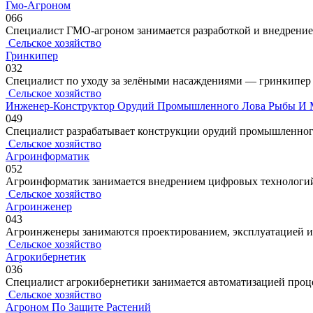
Гмо-Агроном
0
66
Специалист ГМО-агроном занимается разработкой и внедрени
Сельское хозяйство
Гринкипер
0
32
Специалист по уходу за зелёными насаждениями — гринкипер 
Сельское хозяйство
Инженер-Конструктор Орудий Промышленного Лова Рыбы И 
0
49
Специалист разрабатывает конструкции орудий промышленного
Сельское хозяйство
Агроинформатик
0
52
Агроинформатик занимается внедрением цифровых технологий в
Сельское хозяйство
Агроинженер
0
43
Агроинженеры занимаются проектированием, эксплуатацией и
Сельское хозяйство
Агрокибернетик
0
36
Специалист агрокибернетики занимается автоматизацией проце
Сельское хозяйство
Агроном По Защите Растений