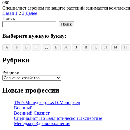
0
60
Специалист агроном по защите растений занимается комплекс
Пагинация
Назад
1
2
3
Далее
записей
Поиск
Поиск
Выберите нужную букву:
А
Б
В
Г
Д
Е
Ж
З
И
К
Л
М
Н
Рубрики
Рубрики
Новые профессии
T&D-Менеджер, L&D-Менеджер
Военный
Военный Связист
Специалист По Баллистической Экспертизе
Менеджер Здравоохранения