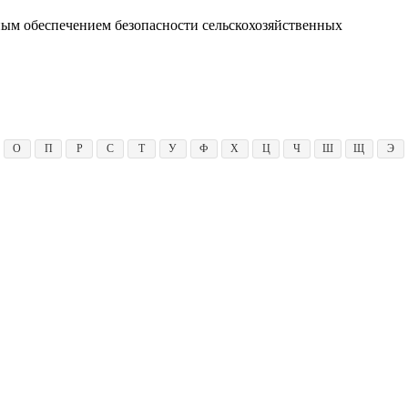
ным обеспечением безопасности сельскохозяйственных
О
П
Р
С
Т
У
Ф
Х
Ц
Ч
Ш
Щ
Э