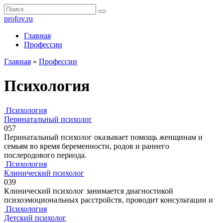
Перейти
Search
к
for:
profov.ru
содержанию
Главная
Профессии
Главная
»
Профессии
Психология
Психология
Перинатальный психолог
0
57
Перинатальный психолог оказывает помощь женщинам и
семьям во время беременности, родов и раннего
послеродового периода.
Психология
Клинический психолог
0
39
Клинический психолог занимается диагностикой
психоэмоциональных расстройств, проводит консультации и
Психология
Детский психолог