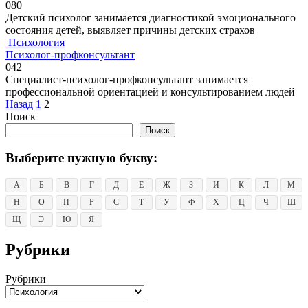
0
80
Детский психолог занимается диагностикой эмоционального
состояния детей, выявляет причины детских страхов
Психология
Психолог-профконсультант
0
42
Специалист-психолог-профконсультант занимается
профессиональной ориентацией и консультированием людей
Пагинация
Назад
1
2
записей
Поиск
Поиск
Выберите нужную букву:
А
Б
В
Г
Д
Е
Ж
З
И
К
Л
М
Н
О
П
Р
С
Т
У
Ф
Х
Ц
Ч
Ш
Щ
Э
Ю
Я
Рубрики
Рубрики